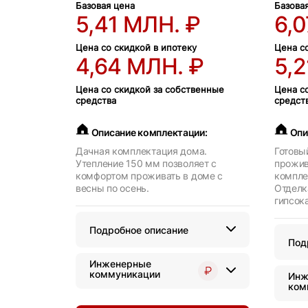
Базовая цена
Базова
5,41 МЛН. ₽
6,
Цена со скидкой в ипотеку
Цена с
4,64 МЛН. ₽
5,2
Цена со скидкой за собственные
Цена с
средства
средст
Описание комплектации:
Опи
Дачная комплектация дома.
Готовы
Утепление 150 мм позволяет с
прожив
комфортом проживать в доме с
компле
весны по осень.
Отделк
гипсок
Подробное описание
Под
Инженерные
коммуникации
Инж
ком