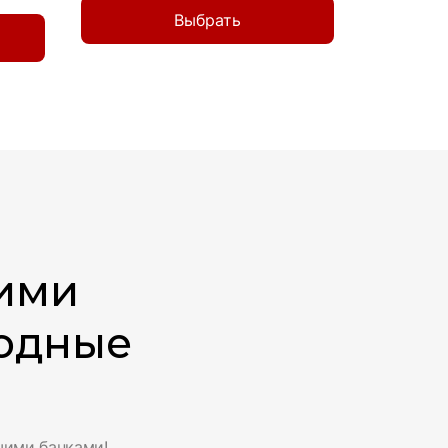
Выбрать
ими
годные
шими банками!