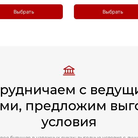
Выбрать
Выбрать
Беседка 3х3 «Сюрприз»
171 137
руб.
7.3
м²
1
0
A
1
трудничаем с ведущ
Смотреть подробнее
ми, предложим вы
условия
вое будущее в надежных руках: выгодные условия с луч