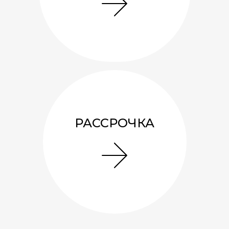
РАССРОЧКА
Беседка 3х3 «Сюрприз»
171 137
руб.
7.3
м²