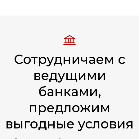
Сотрудничаем с
Беседка 3х3 «Сюрприз»
ведущими
171 137
руб.
7.3
м²
банками,
предложим
1
0
A
1
выгодные условия
Смотреть подробнее