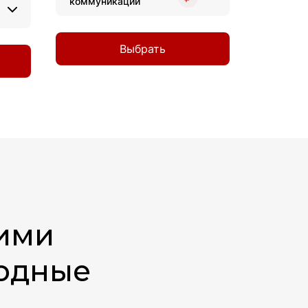
коммуникации
Выбрать
ими
годные