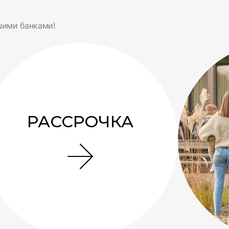
шими банками!
РАССРОЧКА