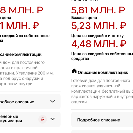
68 МЛН. ₽
5,81 МЛН. ₽
я цена
Базовая цена
01 МЛН. ₽
5,23 МЛН. ₽
о скидкой за собственные
Цена со скидкой в ипотеку
ва
4,48 МЛН. ₽
Цена со скидкой за собственн
сание комплектации:
средства
й дом для постоянного
ания в практичной
Описание комплектации:
ктации. Утепление 200 мм.
а под брус снаружи и
Готовый дом для постоянного
артноном внутри.
проживания улучшенной
комплектации, бесплатный вы
вариантов наружной и внутре
робное описание
отделки.
енерные
Подробное описание
муникации