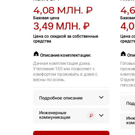
4,08 МЛН. ₽
4,
Базовая цена
Базова
3,49 МЛН. ₽
4,
Цена со скидкой за собственные
Цена с
средства
средст
Описание комплектации:
Опи
Дачная комплектация дома.
Готовы
Утепление 150 мм позволяет с
прожив
комфортом проживать в доме с
компле
весны по осень.
Отделк
гипсок
Подробное описание
Под
Инженерные
коммуникации
Инж
ком