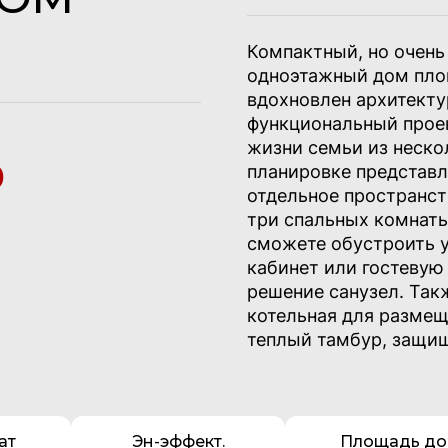
Компактный, но очен
одноэтажный дом пло
вдохновлен архитект
функциональный проек
жизни семьи из неско
₽
планировке представл
отдельное пространст
три спальных комнат
сможете обустроить у
кабинет или гостевую
решение санузел. Так
котельная для размещ
теплый тамбур, защи
ат
Эн-эффект.
Площадь до