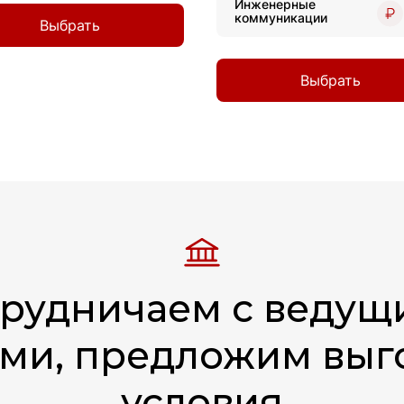
Инженерные
коммуникации
Выбрать
Беседка 3х3 «Сюрприз»
Выбрать
171 137
руб.
7.3
м²
1
0
A
1
Смотреть подробнее
трудничаем с ведущ
ми, предложим вы
условия