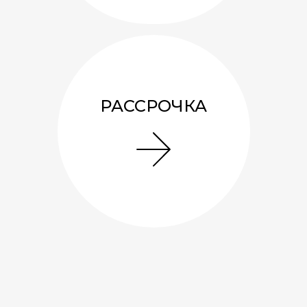
Беседка 3х3 «Сюрприз»
РАССРОЧКА
171 137
руб.
7.3
м²
1
0
A
1
Смотреть подробнее