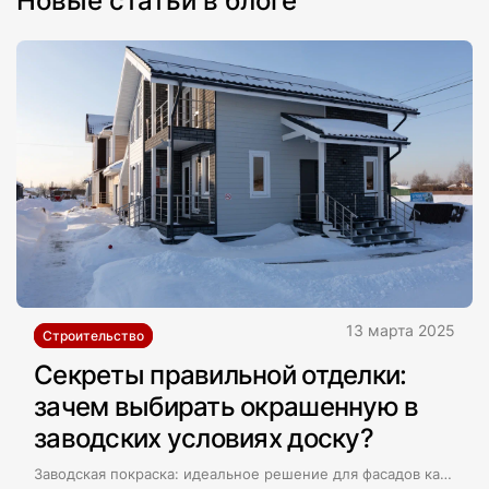
Новые статьи в блоге
13 марта 2025
Строительство
Секреты правильной отделки:
зачем выбирать окрашенную в
заводских условиях доску?
Заводская покраска: идеальное решение для фасадов каркасных домов Задумывались ли вы когда-нибудь о том, сколько времени занимает ручная покраска дома? Этот процесс может занимать от трех дней до недели, в зависимости от погодных условий и соблюдения технологии. Однако даже самое тщательное внимание к деталям не гарантирует ровного и идеального покрытия. Для тех, кто ценит безупречное качество, компания «Мастер» предлагает каркасные доски с заводской покраской.